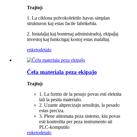
Trajtoj:
1. La ciklona polvokolektilo havas simplan
strukturon kaj estas facile fabrikebla.
2. Instalaĵaj kaj bontenaj administradoj, ekipaĵaj
investoj kaj funkciigaj kostoj estas malaltaj.
enketo
detalo
Ĉefa materiala peza ekipaĵo
Trajtoj:
1. La formo de la pesujo povas esti elektita
laŭ la pesita materialo.
2. Uzante altprecizajn sensilojn, la pesado
estas preciza.
3. Plene aŭtomata peza sistemo, kiu povas
esti kontrolita per peza instrumento aŭ
PLC-komputilo
enketo
detalo