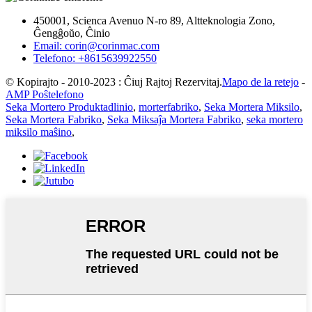
450001, Scienca Avenuo N-ro 89, Altteknologia Zono,
Ĝengĝoŭo, Ĉinio
Email: corin@corinmac.com
Telefono: +8615639922550
© Kopirajto - 2010-2023 : Ĉiuj Rajtoj Rezervitaj.
Mapo de la retejo
-
AMP Poŝtelefono
Seka Mortero Produktadlinio
,
morterfabriko
,
Seka Mortera Miksilo
,
Seka Mortera Fabriko
,
Seka Miksaĵa Mortera Fabriko
,
seka mortero
miksilo maŝino
,