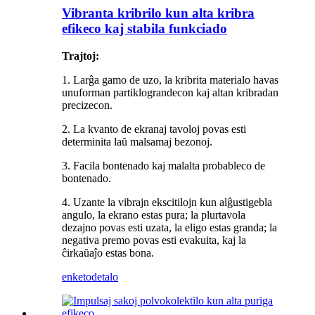
Vibranta kribrilo kun alta kribra
efikeco kaj stabila funkciado
Trajtoj:
1. Larĝa gamo de uzo, la kribrita materialo havas
unuforman partiklograndecon kaj altan kribradan
precizecon.
2. La kvanto de ekranaj tavoloj povas esti
determinita laŭ malsamaj bezonoj.
3. Facila bontenado kaj malalta probableco de
bontenado.
4. Uzante la vibrajn ekscitilojn kun alĝustigebla
angulo, la ekrano estas pura; la plurtavola
dezajno povas esti uzata, la eligo estas granda; la
negativa premo povas esti evakuita, kaj la
ĉirkaŭaĵo estas bona.
enketo
detalo