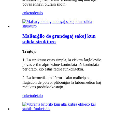
povas enhavi plurajn silojn.
enketo
detalo
Malŝarĝilo de grandegaj sakoj kun
solida strukturo
Trajtoj:
1. La strukturo estas simpla, la elektra ŝarĝolevilo
povas esti malproksime kontrolata aŭ kontrolata
per drato, kio estas facile funkciigebla.
2. La hermetika malferma sako malhelpas
flugadon de polvo, plibonigas la labormedion kaj
reduktas produktokostojn.
enketo
detalo