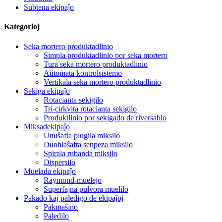
Subtena ekipaĵo
Kategorioj
Seka mortero produktadlinio
Simpla produktadlinio por seka mortero
Tura seka mortero produktadlinio
Aŭtomata kontrolsistemo
Vertikala seka mortero produktadlinio
Sekiga ekipaĵo
Rotacianta sekigilo
Tri-cirkvita rotacianta sekigilo
Produktlinio por sekigado de riversablo
Miksadekipaĵo
Unuŝafta plugila miksilo
Duoblaŝafta senpeza miksilo
Spirala rubanda miksilo
Dispersilo
Muelada ekipaĵo
Raymond-muelejo
Superfajna pulvora muelilo
Pakado kaj paledigo de ekipaĵoj
Pakmaŝino
Paledilo