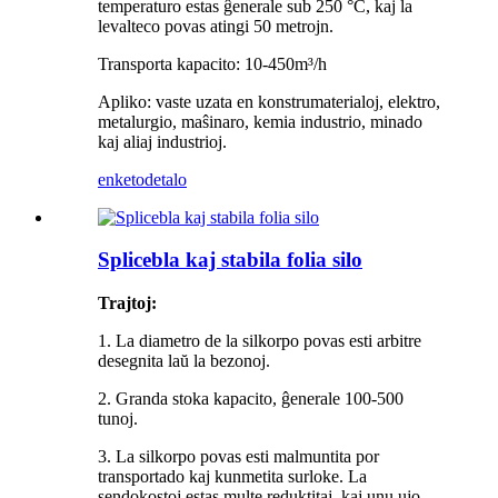
temperaturo estas ĝenerale sub 250 °C, kaj la
levalteco povas atingi 50 metrojn.
Transporta kapacito: 10-450m³/h
Apliko: vaste uzata en konstrumaterialoj, elektro,
metalurgio, maŝinaro, kemia industrio, minado
kaj aliaj industrioj.
enketo
detalo
Splicebla kaj stabila folia silo
Trajtoj:
1. La diametro de la silkorpo povas esti arbitre
desegnita laŭ la bezonoj.
2. Granda stoka kapacito, ĝenerale 100-500
tunoj.
3. La silkorpo povas esti malmuntita por
transportado kaj kunmetita surloke. La
sendokostoj estas multe reduktitaj, kaj unu ujo