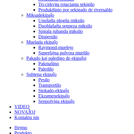
Tri-cirkvita rotacianta sekigilo
Produktlinio por sekigado de riversablo
Miksadekipaĵo
Unuŝafta plugila miksilo
Duoblaŝafta senpeza miksilo
Spirala rubanda miksilo
Dispersilo
Muelada ekipaĵo
Raymond-muelejo
Superfajna pulvora muelilo
Pakado kaj paledigo de ekipaĵoj
Pakmaŝino
Paledilo
Subtena ekipaĵo
Pesilo
Transportilo
Stokado-ekipaĵo
Ekzamenekipaĵo
Senpolviga ekipaĵo
VIDEO
NOVAĴOJ
Kontaktu nin
Hejmo
Produkto