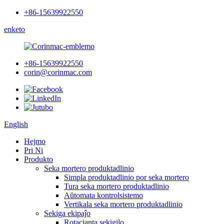
+86-15639922550
enketo
+86-15639922550
corin@corinmac.com
English
Hejmo
Pri Ni
Produkto
Seka mortero produktadlinio
Simpla produktadlinio por seka mortero
Tura seka mortero produktadlinio
Aŭtomata kontrolsistemo
Vertikala seka mortero produktadlinio
Sekiga ekipaĵo
Rotacianta sekigilo