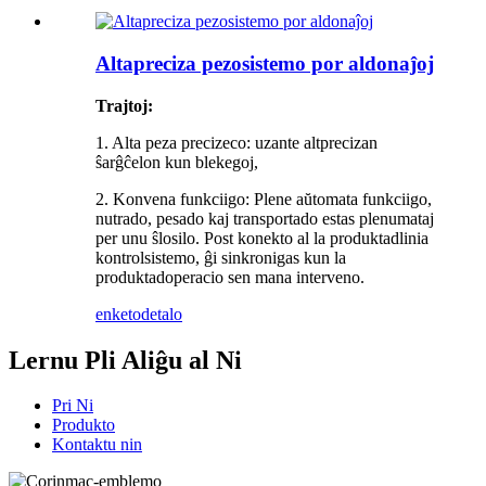
Altapreciza pezosistemo por aldonaĵoj
Trajtoj:
1. Alta peza precizeco: uzante altprecizan
ŝarĝĉelon kun blekegoj,
2. Konvena funkciigo: Plene aŭtomata funkciigo,
nutrado, pesado kaj transportado estas plenumataj
per unu ŝlosilo. Post konekto al la produktadlinia
kontrolsistemo, ĝi sinkronigas kun la
produktadoperacio sen mana interveno.
enketo
detalo
Lernu Pli Aliĝu al Ni
Pri Ni
Produkto
Kontaktu nin